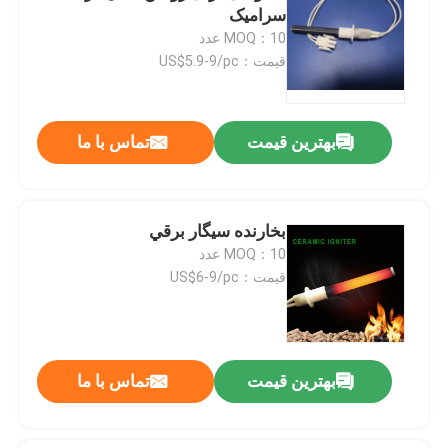
سرامیک
MOQ：10 عدد
قیمت：US$5.9-9/pc
بهترین قیمت
تماس با ما
بخارنده سيگار برقي
MOQ：10 عدد
قیمت：US$6-9/pc
بهترین قیمت
تماس با ما