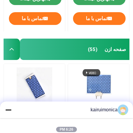
تماس با ما
تماس با ما
صفحه ازن
(55)
صفحه اوزون سرامیکی
ضد رطوبت 5g آلومینیوم
kairuimonica
10g/hr برای ژنراتورهای
صفحه اوزون برای خانه
اوزون OS1200 و OS12G
ژنراتور اوزون
6:26 PM