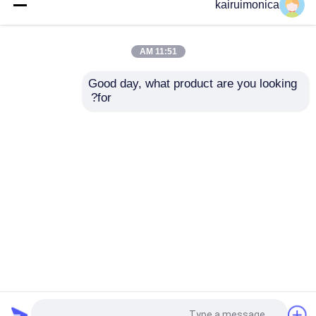
kairuimonica
دستگاه ازن قابل حمل
11:51 AM
KRHX ضد عفونی کننده هوا اوزون 10g/Hr اوزون
کننده پاک کننده هوا تخلیه کرونا
Good day, what product are you looking 
for?
مقاومت ولتاژ بالا
1.5W مقاومت سرامیکی ولتاژ بالا 500MΩ برای
تجهیزات الکترونیکی قدرت
خانه
دربارهی ما
تماس با ما
Desktop Site
نقشه سایت
سیاست حفظ حریم خصوصی
کیفیت
روشن کننده های سرامیکی
کارخانه