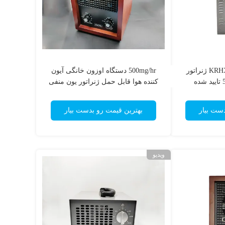
دستگاه اوزون تجاری KRHX ژنراتور
500mg/hr دستگاه اوزون خانگی آیون
کننده هوا قابل حمل ژنراتور یون منفی
پاک کننده هوا
دست بیار
بهترین قیمت رو بدست بیار
ویدیو