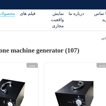
ا تماس
درباره ما
نمایش
فیلم های
محصولات
ید
واقعیت
مجازی
one machine generator (107)
ویدیو
ویدیو