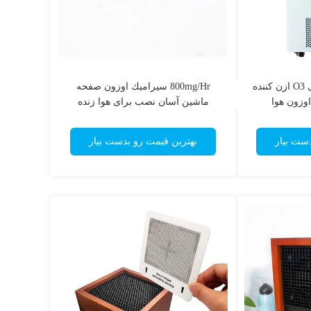
40g ماشین اوزون تجاری O3 ازن کننده
800mg/Hr سيراميك اوزون صفحه
اوزون هوا
ماشين آسان نصب برای هوا زنده
دست بیار
بهترین قیمت رو بدست بیار