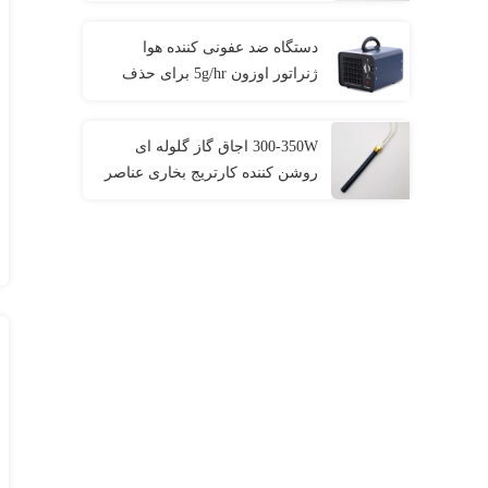
دستگاه ضد عفونی کننده هوا
ژنراتور اوزون 5g/hr برای حذف
بوی خانگی
300-350W اجاق گاز گلوله ای
روشن کننده کارتریج بخاری عناصر
گرمایشی الکتریکی بخاری
سرامیکی