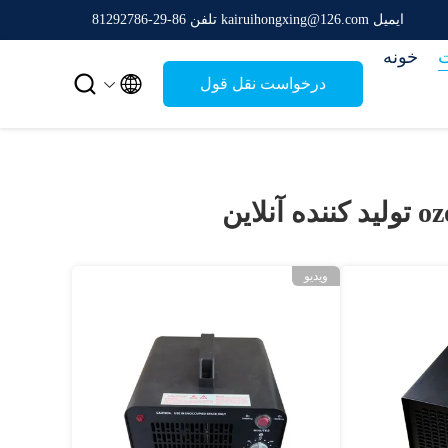
ایمیل kairuihongxing@126.com
تلفن 86-29-81292786
خونه


درخواست نقل قول
oz
تولید کننده آنلاین
ویدیو