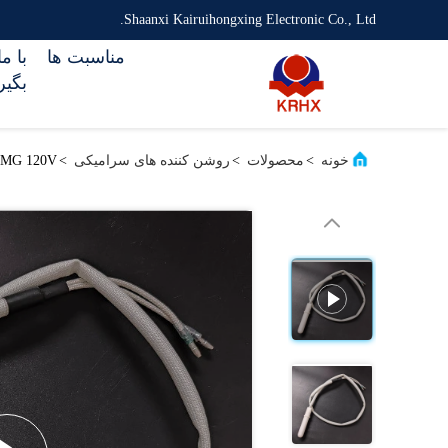
Shaanxi Kairuihongxing Electronic Co., Ltd.
مناسبت ها
با م
بگیر
خونه
>
محصولات
>
روشن کننده های سرامیکی
>
GMG 120V روشن کننده گرم سرامیکی برای دانيال بون / جیم بووی انتخاب