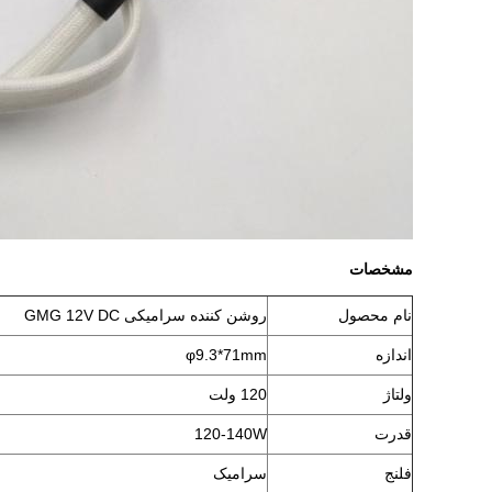
مشخصات
نام محصول
روشن کننده سرامیکی GMG 12V DC
اندازه
φ9.3*71mm
ولتاژ
120 ولت
قدرت
120-140W
فلنج
سرامیک