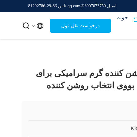
ایمیل 3997073759@qq.com
تلفن 86-29-81292786
خونه


درخواست نقل قول
GMG  روشن کننده گرم سرامیکی برای
م بووی انتخاب روشن کننده
K