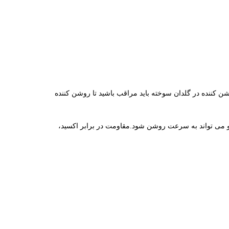
ً 100،000 چرخه) هنگام جاروبرقی خاکستری در زیر روشن کننده در گلدان سوخته باید مراقب باشید تا روشن کننده
و می تواند به سرعت روشن شود.مقاومت در برابر اکسید،