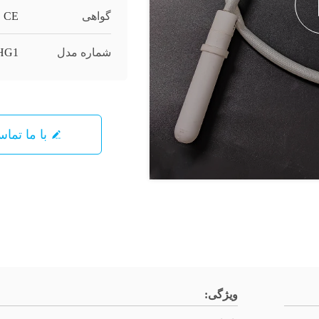
گواهی
CE
شماره مدل
HG1
با ما تما
ویژگی: