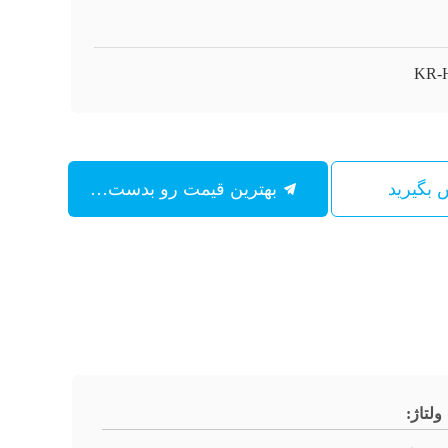
KR-
س بگیرید
بهترین قیمت رو بدست بیار
ولتاژ: