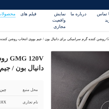
ا تماس
درباره ما
نمایش
فیلم های
محصولات
ید
واقعیت
مجازی
 روشن کننده
120V
دانيال بون / جی
محل منبع
چین
نام تجاری
RHX