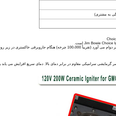
این روشن کننده سرامیکی جدید سریعتر گرم می شود و طولانی تر دوام می آورد (تقریبا
 گرمایشی سرامیکی مقاوم در برابر دمای بالا. دمای سریع افزایش می یابد 