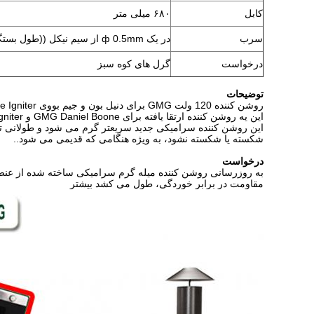
کابل
۶۸۰ میلی متر
سرب
در یک ф 0.5mm از سیم نیکل ((طول بستگی به مشتری)
درخواست
گرل های کوه سبز
توضیحات
روشن کننده 120 ولت GMG برای دنیل بون و جیم بووی Choice Igniter
این یه روشن کننده ارتقا یافته برای GMG Daniel Boone و Jim Bowie Choice Igniter است.
شکسته یا شکسته نشود، به ویژه هنگامی که قدیمی می شود..
درخواست
به روزرسانی روشن کننده میله گرم سرامیکی ساخته شده از عنصر
مقاومت در برابر خوردگی، طول می کشد بیشتر