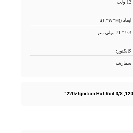
12 ولت
ابعاد ((L*W*H):
9.3 * 71 میلی متر
کانکتور:
سفارشی
220v Ignition Hot Rod 3/8”
,
120