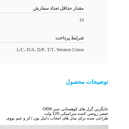
مقدار حداقل تعداد سفارش
10
شرایط پرداخت
L/C، D/A، D/P، T/T، Western Union
توضیحات محصول
جایگزین گرل های کوهستانی سبز OEM
عنصر روشن کننده سرامیکی 120 ولت
طراحی شده برای مدل های انتخاب دانیل بون / لژ و جیم بووی