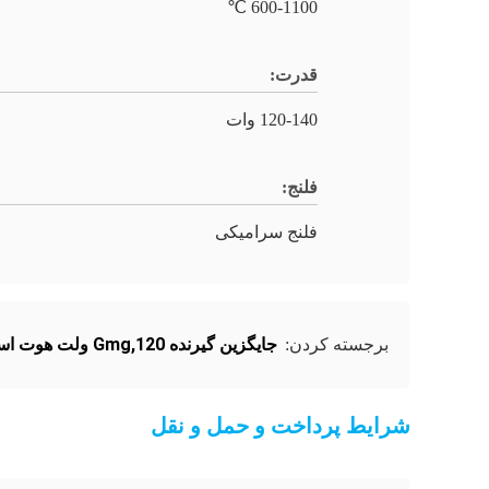
600-1100 ℃
قدرت:
120-140 وات
فلنج:
فلنج سرامیکی
جايگزين گيرنده Gmg,120 ولت هوت استود سرامیکی,220 ولت هوت رود 3/8
برجسته کردن:
شرایط پرداخت و حمل و نقل