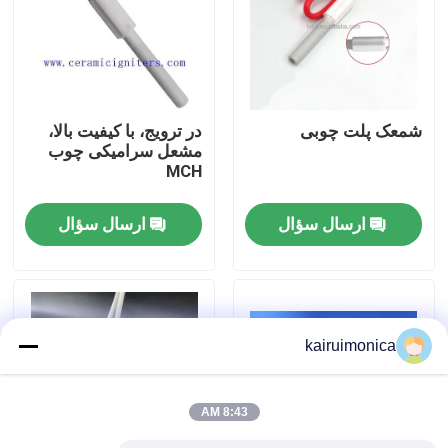
نمایش واقعیت مجازی
درباره ما
شمعک پلت چوبی
در ترویج، با کیفیت بالا،
مشعل سرامیکی چوب
MCH
تور کارخانه
ارسال سؤال
ارسال سؤال
کنترل کیفیت
با ما تماس بگیرید
kairuimonica
اخبار
8:43 AM
درخواست نقل قول