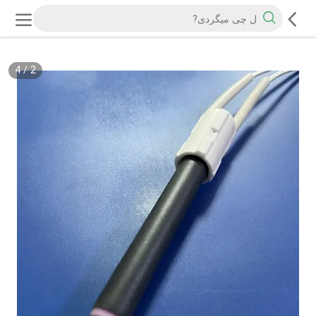
4
/
2