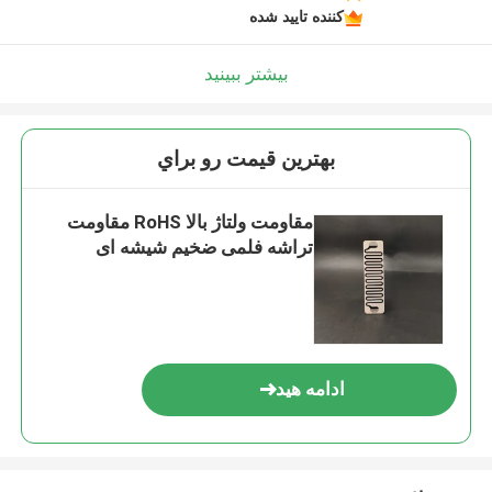
کننده تایید شده
بیشتر ببینید
بهترين قيمت رو براي
مقاومت ولتاژ بالا RoHS مقاومت
تراشه فلمی ضخیم شیشه ای
ادامه هید