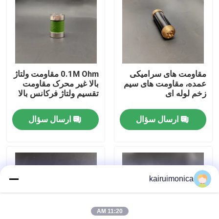
نمایش واقعیت مجازی
درباره ما
مقاومت های سرامیکی
0.1M Ohm مقاومت ولتاژ
عمده، مقاومت های سیم
بالا غیر محرک مقاومت
تور کارخانه
زخم لوله ای
تقسیم ولتاژ فرکانس بالا
ارسال سؤال
ارسال سؤال
کنترل کیفیت
با ما تماس بگیرید
kairuimonica
اخبار
11:20 AM
درخواست نقل قول