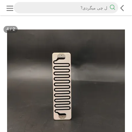
4
/
2