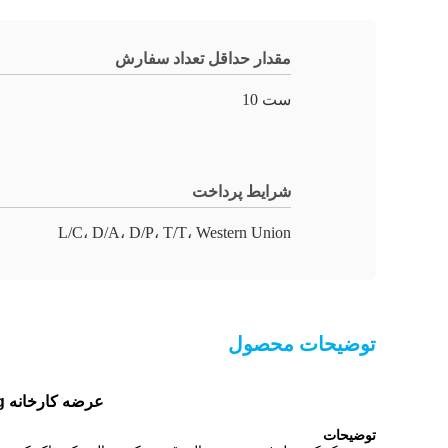
مقدار حداقل تعداد سفارش
ست 10
شرایط پرداخت
L/C، D/A، D/P، T/T، Western Union
توضیحات محصول
عرضه کارخانه 5g 10g 15g 20g ژنراتور اوزون تکنولوژی جدید پاک کننده اوزون ژنراتور اوزون صنعتی
توضیحات