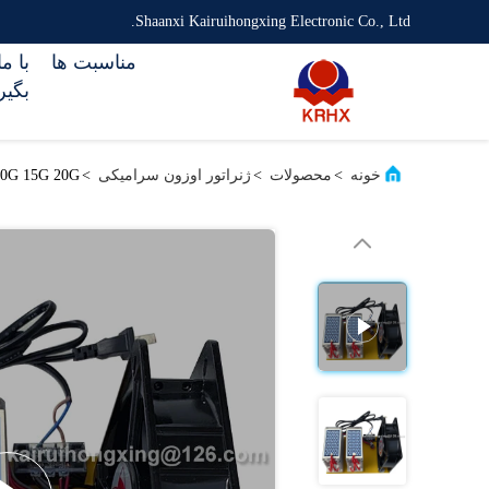
Shaanxi Kairuihongxing Electronic Co., Ltd.
مناسبت ها
با م
بگیر
خونه
>
محصولات
>
ژنراتور اوزون سرامیکی
>
5G 10G 15G 20G ژنراتور اوزون پاک کننده اوزون سرامیکی 