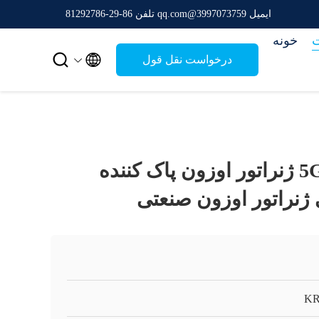
ایمیل 3997073759@qq.com
تلفن 86-29-81292786
خونه


درخواست نقل قول
5G 10G 15G 20G ژنراتور اوزون پاک کننده
ژنراتور اوزون صنعتی
K