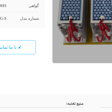
گواهی
OHS
شماره مدل
G-S
با ما تما
منبع تغذیه: