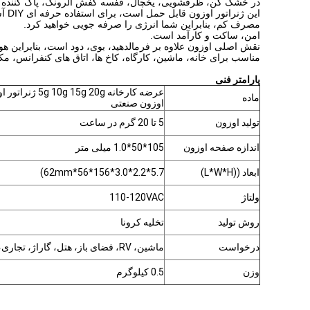
در خشک کن، ظرفشویی، یخچال، قفسه کفش الرونک، پاک کننده هو
این ژنراتور اوزون قابل حمل است، برای استفاده حرفه ای DIY آسان است.
مصرف کم، بنابراین شما انرژی را صرفه جویی خواهید کرد.
امن، ساکت و کارآمد است.
نقش اصلی اوزون علاوه بر فرمالدهید، بوی، دود است، بنابراین هوا 
مناسب برای خانه، ماشین، کارگاه، کاخ ها، اتاق های کنفرانس، م
پارامتر فنی
عرضه کارخانه 0g
ماده
اوزون صنعتی
تولید اوزون
5 تا 20 گرم در ساعت
اندازه صفحه اوزون
105*50*1.0 میلی متر
ابعاد ((L*W*H)
5.7*2.2*3.0*156*56*62mm)
ولتاژ
110-120VAC
روش تولید
تخليه کرونا
درخواست
ماشین، RV، فضای باز، هتل، گاراژ، تجاری، خانگی
وزن
0.5 کیلوگرم