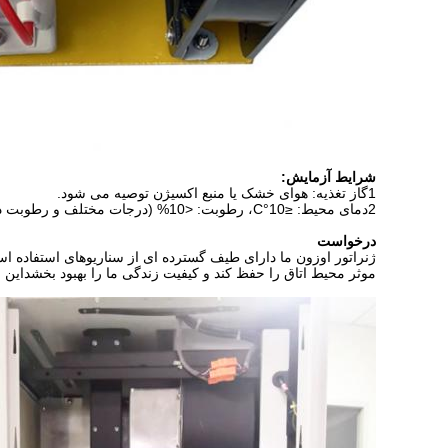
شرایط آزمایش:
1گاز تغذیه: هوای خشک یا منبع اکسیژن توصیه می شود.
2دمای محیط: ≤10°C، رطوبت: <10% (درجات مختلف و رطوبت در محیط بر تولید و غلظت اوزون تاثیر می گذارد.)
درخواست
ژنراتور اوزون ما دارای طیف گسترده ای از سناریوهای استفاده اس
موثر محیط اتاق را حفظ کند و کیفیت زندگی ما را بهبود بخشداين ان