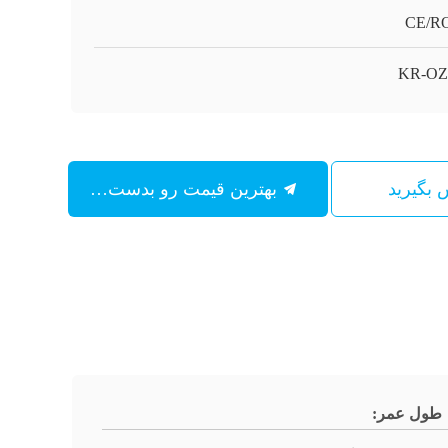
CE/R
KR-OZ
س بگیرید
بهترین قیمت رو بدست بیار
طول عمر: