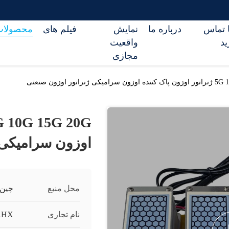
ا تماس
درباره ما
نمایش
فیلم های
محصولات
ید
واقعیت
مجازی
ژنراتور اوزون صنعتی
اوزون سرامیکی 
محل منبع
چین
نام تجاری
RHX