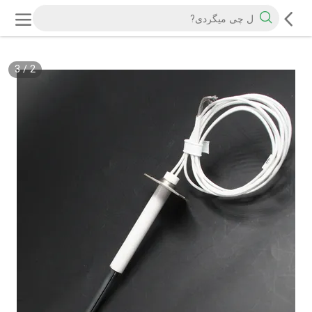
3
/
2