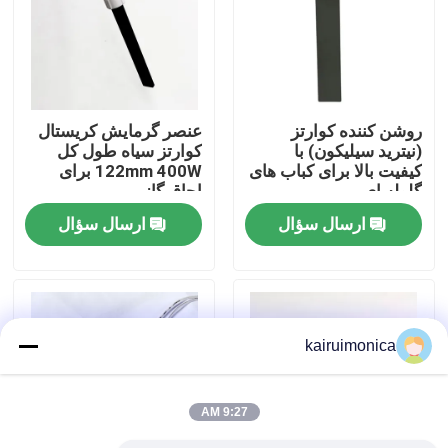
نمایش واقعیت مجازی
درباره ما
روشن کننده کوارتز
عنصر گرمایش کریستال
(نیترید سیلیکون) با
کوارتز سیاه طول کل
کیفیت بالا برای کباب های
122mm 400W برای
تور کارخانه
گلوله ای
اجاق گاز
ارسال سؤال
ارسال سؤال
کنترل کیفیت
با ما تماس بگیرید
kairuimonica
اخبار
9:27 AM
درخواست نقل قول