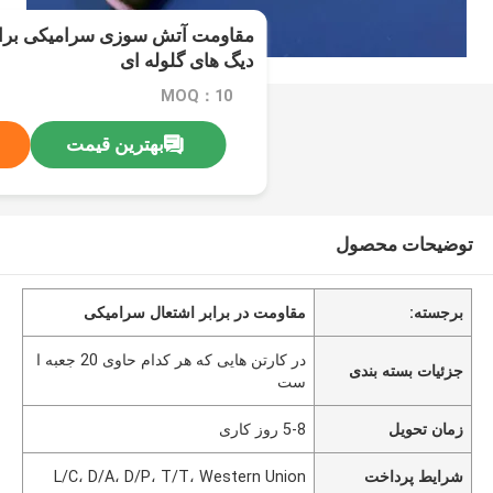
مقاومت آتش سوزی سرامیکی برای
دیگ های گلوله ای
MOQ：10
بهترین قیمت
توضیحات محصول
برجسته:
مقاومت در برابر اشتعال سرامیکی
در کارتن هایی که هر کدام حاوی 20 جعبه ا
جزئیات بسته بندی
ست
زمان تحویل
5-8 روز کاری
شرایط پرداخت
L/C، D/A، D/P، T/T، Western Union