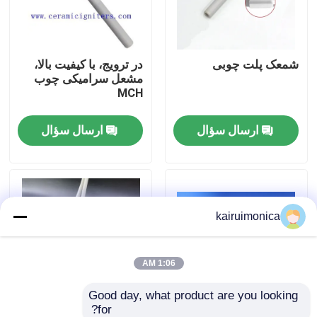
نمایش واقعیت مجازی
شمعک پلت چوبی
در ترویج، با کیفیت بالا،
مشعل سرامیکی چوب
درباره ما
MCH
ارسال سؤال
ارسال سؤال
تور کارخانه
کنترل کیفیت
kairuimonica
با ما تماس بگیرید
اخبار
1:06 AM
Good day, what product are you looking 
درخواست نقل قول
for?
گرم کننده توربو V
روشنایی فلک های