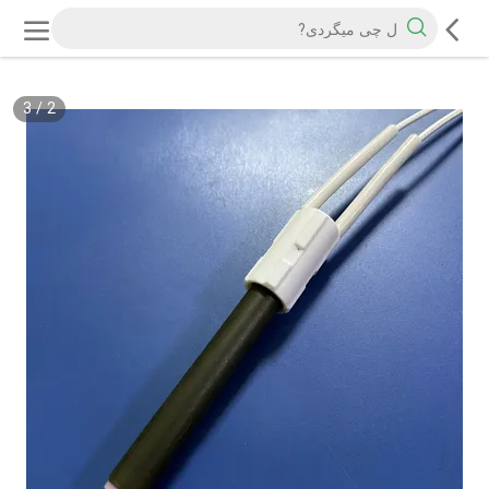
3
/
2