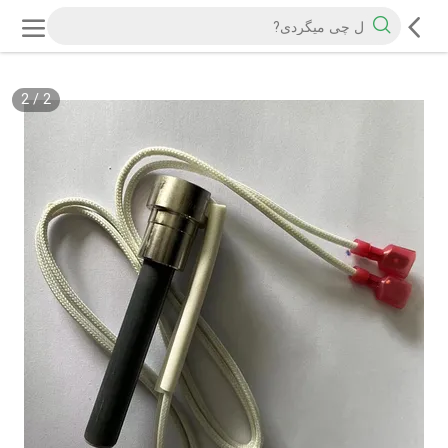
2
/
2