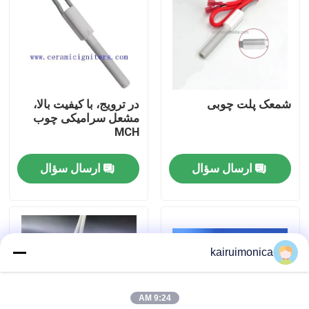
نمایش واقعیت مجازی
درباره ما
شمعک پلت چوبی
در ترویج، با کیفیت بالا،
مشعل سرامیکی چوب
تور کارخانه
MCH
ارسال سؤال
ارسال سؤال
کنترل کیفیت
با ما تماس بگیرید
kairuimonica
اخبار
9:24 AM
درخواست نقل قول