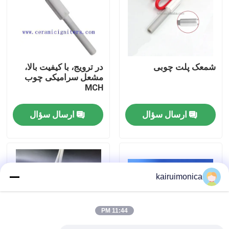
نمایش واقعیت مجازی
درباره ما
شمعک پلت چوبی
در ترویج، با کیفیت بالا،
مشعل سرامیکی چوب
MCH
تور کارخانه
ارسال سؤال
ارسال سؤال
کنترل کیفیت
با ما تماس بگیرید
kairuimonica
اخبار
11:44 PM
درخواست نقل قول