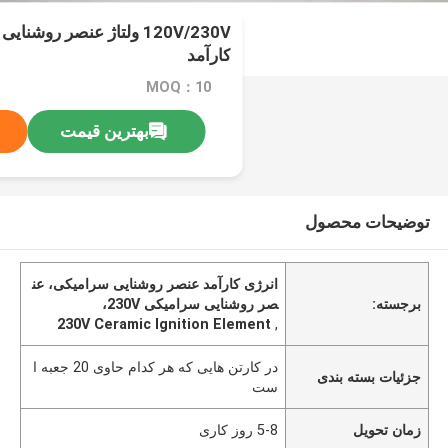
120V/230V ولتاژ عنصر روش
کارآمد
MOQ：10
بهترین قیمت
توضیحات محصول
انرژی کارآمد عنصر روشنایی سرامیکی، عن
برجسته:
صر روشنایی سرامیکی 230V،
230V Ceramic Ignition Element
,
در کارتن هایی که هر کدام حاوی 20 جعبه ا
جزئیات بسته بندی
ست
زمان تحویل
5-8 روز کاری