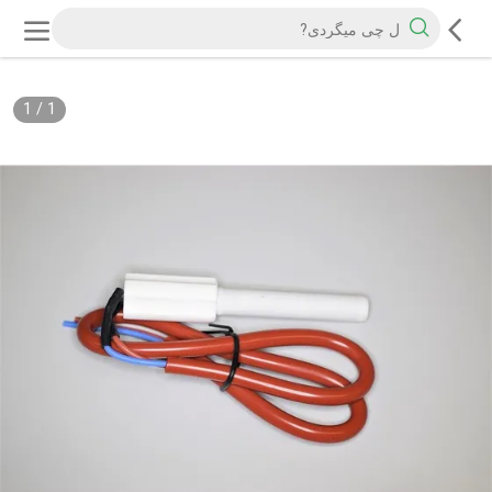
1
/
1