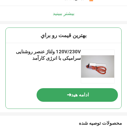
بیشتر ببینید
بهترين قيمت رو براي
120V/230V ولتاژ عنصر روشنایی
سرامیکی با انرژی کارآمد
ادامه هید
محصولات توصیه شده