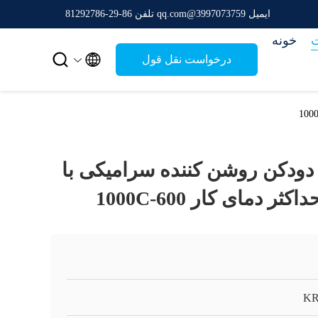
ایمیل 3997073759@qq.com
تلفن 86-29-81292786
خونه


درخواست نقل قول
 دودکن روشن کننده سرامیکی با
K