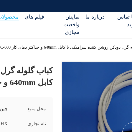
ا تماس
درباره ما
نمایش
فیلم های
محصولات
ید
واقعیت
مجازی
دودکن روشن کننده سرامیکی با کابل 640mm و حداکثر دمای کار 600-1000C
کباب گلوله گرل
کابل 640mm و حداکثر دمای کار 600-1000C
محل منبع
چین
نام تجاری
RHX