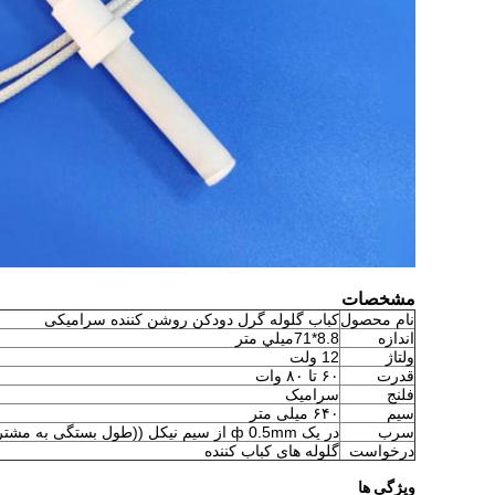
مشخصات
نام محصول
کباب گلوله گرل دودکن روشن کننده سرامیکی
اندازه
8.8*71ميلي متر
ولتاژ
12 ولت
قدرت
۶۰ تا ۸۰ وات
فلنج
سرامیک
سیم
۶۴۰ میلی متر
سرب
در یک ф 0.5mm از سیم نیکل ((طول بستگی به مشتری)
درخواست
گلوله های کباب کننده
ویژگی ها