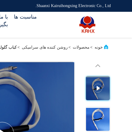
Shaanxi Kairuihongxing Electronic Co., Ltd.
مناسبت ها
با م
بگیر
خونه
>
محصولات
>
روشن کننده های سرامیکی
>
کباب گلوله گرل 