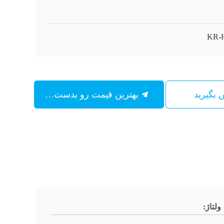
KR-
س بگیرید
بهترین قیمت رو بدست بیار
ولتاژ: