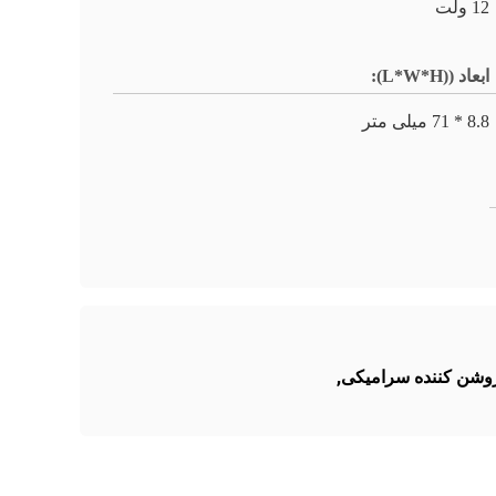
12 ولت
ابعاد ((L*W*H):
8.8 * 71 میلی متر
,