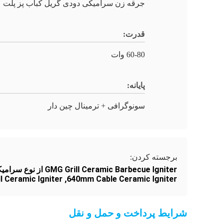
جرقه زن سرامیکی دودی گریل کباب پز پلت
قدرت:
60-80 وات
پایانه:
سونوگرافی + ترمینال چین دار
برجسته کردن:
GMG Grill Ceramic Barbecue Igniter از نوع سرامیکی برای کباب,640mm کابل سرامیکی روشن کننده,گلوله کباب گرل روشن کننده سرامیکی
ll Ceramic Igniter
,
640mm Cable Ceramic Igniter
شرایط پرداخت و حمل و نقل