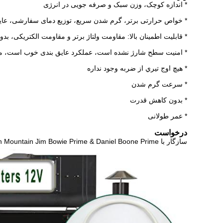
* اندازه کوچک، وزن سبک و صرفه جویی در انرژی
* خواص حرارتی برتر، گرم شدن سریع، توزیع دمای سفارشی، عای
* قابلیت اطمینان بالا: مقاومت ولتاژ برتر و مقاومت الکتریکی، بد
* امنیت سطح شارژ نشده است، عملکرد عایق بندی خوب است، می تواند تحمل ولتاژ 4500v / 10s آزمون، ه
* هيچ اوج تيري از ضربه وجود نداره
* سرعت گرم شدن
* بدون کاهش قدرت
* عمر طولانی
درخواست
سازگار با Green Mountain Jim Bowie Prime & Daniel Boone Prime گلوله های گلوله ای