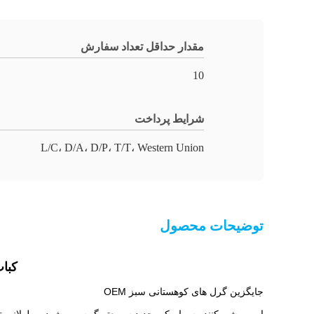
مقدار حداقل تعداد سفارش
10
شرایط پرداخت
L/C، D/A، D/P، T/T، Western Union
توضیحات محصول
کباب
جایگزین گرل های کوهستانی سبز OEM