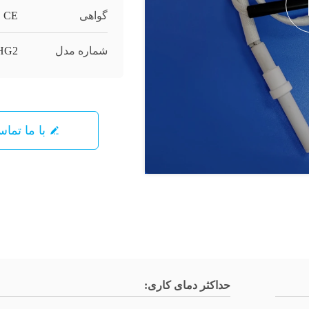
گواهی
CE
شماره مدل
HG2
با ما تما
حداکثر دمای کاری: