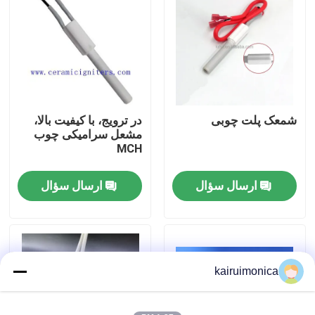
نمایش واقعیت مجازی
درباره ما
شمعک پلت چوبی
در ترویج، با کیفیت بالا،
تور کارخانه
مشعل سرامیکی چوب
MCH
کنترل کیفیت
ارسال سؤال
ارسال سؤال
با ما تماس بگیرید
اخبار
kairuimonica
درخواست نقل قول