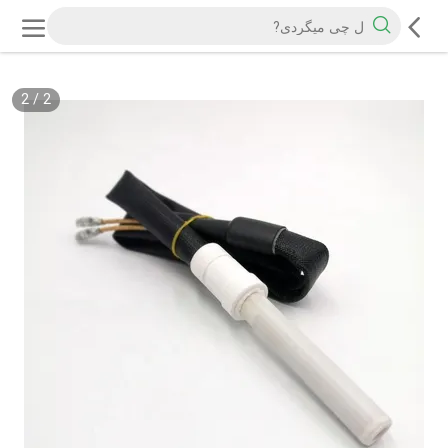
2
/
2