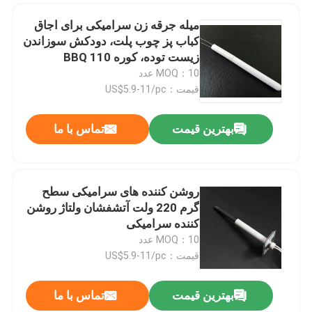
میله جرقه زن سرامیکی برای اجاق
کباب پز چوب پلت، دودکش سوزاندن
زیست توده، کوره BBQ 110
ولت/120 ولت 120 وات
MOQ：10 عدد
قیمت：US$5.9-11/pc
بهترین قیمت
تماس با ما
روشن کننده های سرامیکی سطح
گرم 220 ولت آتشفشان ولتاژ روشن
کننده سرامیکی
MOQ：10 عدد
قیمت：US$5.9-11/pc
بهترین قیمت
تماس با ما