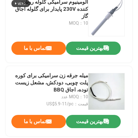
آلومینیوم سرامیکی گلوله روشن
کننده 230V پایدار برای گلوله اجاق
دستگاه اوزون تجاری
گاز
MOQ：10
دستگاه ازن قابل حمل
بهترین قیمت
تماس با ما
مقاومت ولتاژ بالا
میله جرقه زن سرامیکی برای کوره
پلت چوبی، دودکش، مشعل زیست
توده، اجاق BBQ
MOQ：10 عدد
قیمت：US$5.9-11/pc
بهترین قیمت
تماس با ما