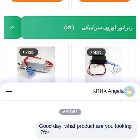
ژنراتور اوزون سرامیکی
(31)
ژنراتور اوزون سراسری
KRHX صفحه سرامیکی
KRHX Angela
قابل حمل 500mg 12V
اوزون 1g/hr 12V ژنراتور
اوزون برای ماشین
2:52 AM
بهترین قیمت
بهترین قیمت
Good day, what product are you looking 
for?