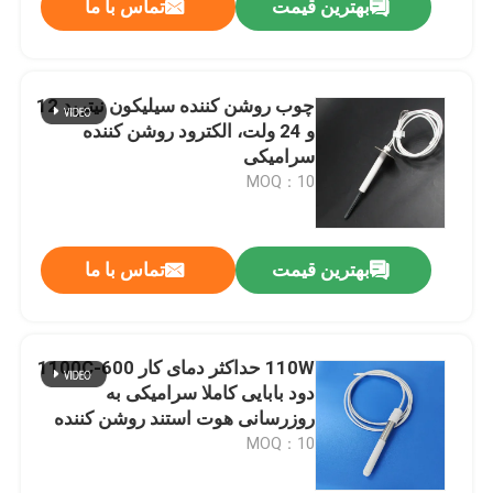
بهترین قیمت
تماس با ما
چوب روشن کننده سیلیکون نیترید 12
و 24 ولت، الکترود روشن کننده
سرامیکی
MOQ：10
بهترین قیمت
تماس با ما
110W حداکثر دمای کار 600-1100C
دود بابایی کاملا سرامیکی به
روزرسانی هوت استند روشن کننده
برای گلوله های کباب
MOQ：10