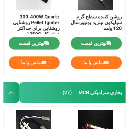
روشن کننده سطح گرم
300-400W Quartz
سیلیکون نیترید یونیورسال
Pellet Igniter روشنایی
120 ولت
روشنایی برای حداکثر
دمای کار 1350C
بهترین قیمت
بهترین قیمت
تماس با ما
تماس با ما
بخاری سرامیکی MCH
(27)