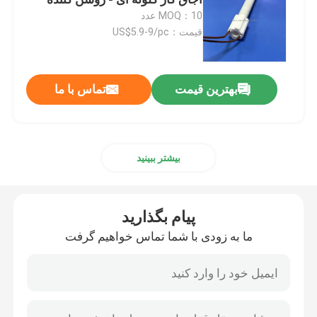
MOQ：10 عدد
قیمت：US$5.9-9/pc
روشن کننده های سرامیکی
روشن کننده های نیترید سیلیکون
بهترین قیمت
تماس با ما
بخاری سرامیکی MCH
بیشتر ببینید
صفحه گرمایش سرامیکی
پیام بگذارید
صفحه ازن
ما به زودی با شما تماس خواهیم گرفت
ژنراتور اوزون سرامیکی
دستگاه اوزون خانگی