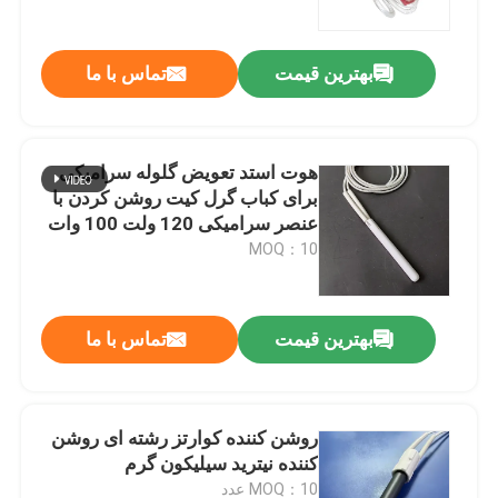
بهترین قیمت
تماس با ما
هوت استد تعویض گلوله سرامیکی
برای کباب گرل کیت روشن کردن با
عنصر سرامیکی 120 ولت 100 وات
MOQ：10
بهترین قیمت
تماس با ما
خونه
محصولات
روشن کننده کوارتز رشته ای روشن
کننده نیترید سیلیکون گرم
فیلم های
MOQ：10 عدد