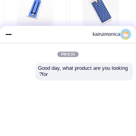
ضد رطوبت 5g آلومینیوم
200mg/Hr ازن صفحه
kairuimonica
صفحه اوزون برای خانه
سرامیکی را از بین می برد
ژنراتور اوزون
بوی برای هوا ازناتورها
9:33 PM
بهترین قیمت
بهترین قیمت
Good day, what product are you looking 
for?
تماس با ما
تماس با ما
بیشتر ببینید
خانه
دربارهی ما
تماس با ما
Desktop Site
نقشه سایت
سیاست حفظ حریم خصوصی