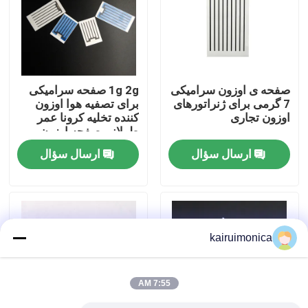
نمایش واقعیت مجازی
درباره ما
صفحه ی اوزون سرامیکی
1g 2g صفحه سرامیکی
7 گرمی برای ژنراتورهای
برای تصفیه هوا اوزون
اوزون تجاری
کننده تخلیه کرونا عمر
تور کارخانه
طولانی صفحه اوزون
ارسال سؤال
ارسال سؤال
کنترل کیفیت
با ما تماس بگیرید
kairuimonica
اخبار
7:55 AM
درخواست نقل قول