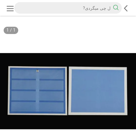
1
/
1