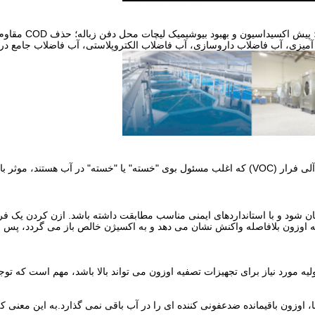
رنگ زدایی، عطر ز
درمان ازن می تواند به ویژه در از بین بردن بوی ناشی از ترکیبات آلی فرار (VOC) که اغلب مسئول بوی
ن شود و با استانداردهای ایمنی مناسب مطابقت داشته باشد. ازن کردن یک فر
که اوزون بلافاصله واکنش نشان می دهد و به اکسیژن خالص باز می گردد، پس از
ه مورد نیاز برای تجهیزات تصفیه اوزون می تواند بالا باشد، مهم است که توجه
ا، اوزون باقیمانده ضدعفونی کننده ای را در آب باقی نمی گذارد.به این معن