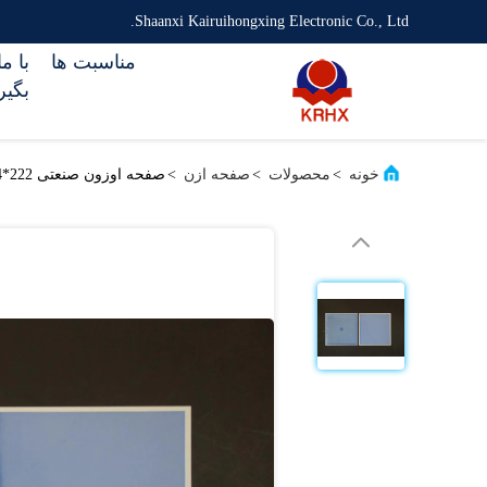
Shaanxi Kairuihongxing Electronic Co., Ltd.
مناسبت ها
با م
بگیر
خونه
>
محصولات
>
صفحه ازن
>
صفحه اوزون صنعتی 222*184*0.635mm برای تصفیه آب