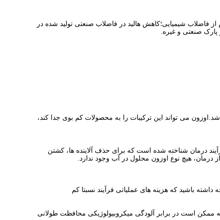
دایی، تعقیم و ضد عفونی کردن فاضلاب شهری؛ پیش اکسیداسیون و بهبود بیوشیمیک لیچات محل دفن زباله؛ حذف COD مقاوم از فاضلاب شیمیایی؛کاهش هالید در فاضلاب صنعتی تولید شده در
 "خسته" یا "خسته" در آب هستند، موثر باشد.اوزون می تواند این ترکیبات را به محصولات کم بوی جدا کند،
آیند درمان شناخته شده است که برای حذف آلاینده ها، کشتن
 درمان، هیچ نوع اوزون محلول در آب وجود ندارد.
 داشته باشید که هزینه های عملیاتی فرآیند نسبتا کم
ی که ممکن است در برابر آلودگی میکروبیولوژیکی محافظت طولانی