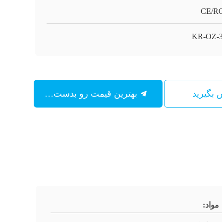
CE/R
KR-OZ-3
س بگیرید
بهترین قیمت رو بدست بیار
مواد: