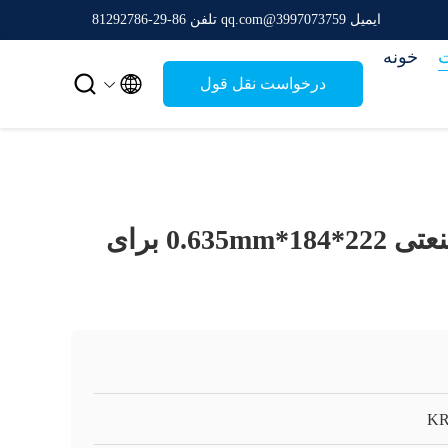
ایمیل 3997073759@qq.com
تلفن 86-29-81292786
خونه


درخواست نقل قول
صفحه اوزون صنعتی 222*184*0.635mm برای
K