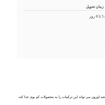
زمان تحویل
5 تا 8 روز
 "خسته" یا "خسته" در آب هستند، موثر باشد.اوزون می تواند این ترکیبات را به محصولات کم بوی جدا کند،