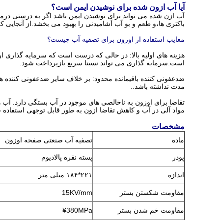
آیا آب ازون شده برای نوشیدن ایمن است؟
آب ازن شده می تواند برای نوشیدن ایمن باشد اگر به درستی درما
باکتری ها،و طعم و بو آب آشامیدنی را بهبود می بخشد.از آنجایی 
معایب استفاده از اوزون برای تصفیه آب چیست؟
هزینه های اولیه بالا: در حالی که درست است که سرمایه گذاری اولی
است.سرمایه گذاری می تواند نسبتا سریع بازپرداخت شود.
ضدعفونی کننده باقیمانده محدود: بر خلاف سایر ضدعفونی کننده ه
مدت نداشته باشد..
مواد آلی در آب و کاهش تقاضا ازون به طور قابل توجهی استفاده ش
مشخصات
ماده
تصفیه آب صنعتی صفحه اوزون
پودر
پسته نقره پالادیوم
اندازه
۲۲۱*۱۸۴ میلی متر
مقاومت شکستن بستر
15KV/mm
مقاومت خم شدن بستر
¥380MPa