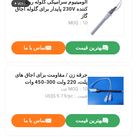
آلومینیوم سرامیکی گلوله روشن
کننده 230V پایدار برای گلوله اجاق
دستگاه اوزون تجاری
گاز
MOQ：10
دستگاه ازن قابل حمل
بهترین قیمت
تماس با ما
مقاومت ولتاژ بالا
جرقه زن / مقاومت برای اجاق های
پلت، 220 ولت 300-450 وات
MOQ：10 عدد
قیمت：US$5.9-7.9/pc
بهترین قیمت
تماس با ما