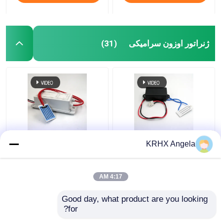
ژنراتور اوزون سرامیکی
(31)
ژنراتور اوزون سراسری
KRHX صفحه سرامیکی
KRHX Angela
قابل حمل 500mg 12V
اوزون 1g/hr 12V ژنراتور
اوزون برای ماشین
4:17 AM
بهترین قیمت
بهترین قیمت
Good day, what product are you looking 
for?