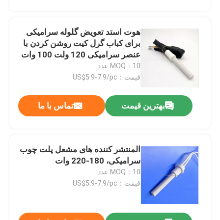
هوت استد تعویض گلوله سرامیکی
برای کباب گرل کیت روشن کردن با
عنصر سرامیکی 120 ولت 100 وات
MOQ：10 عدد
قیمت：US$5.9-7.9/pc
پیام بگذارید
بهترین قیمت
تماس با ما
ما به زودی با شما تماس خواهیم گرفت
المنتشر کننده های مشعل پلت چوب
سرامیکی، 180-220 وات
MOQ：10 عدد
قیمت：US$5.9-7.9/pc