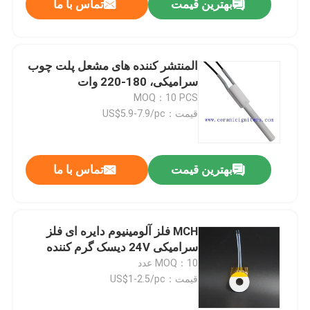
بهترین قیمت
تماس با ما
المنتشر کننده های مشعل پلت چوب
ارسال
سرامیکی، 180-220 وات
MOQ：10 PCS
قیمت：US$5.9-7.9/pc
بهترین قیمت
تماس با ما
MCH فلز آلومینیوم دایره ای فلز
سرامیکی 24V دیسک گرم کننده
MOQ：10 عدد
قیمت：US$1-2.5/pc