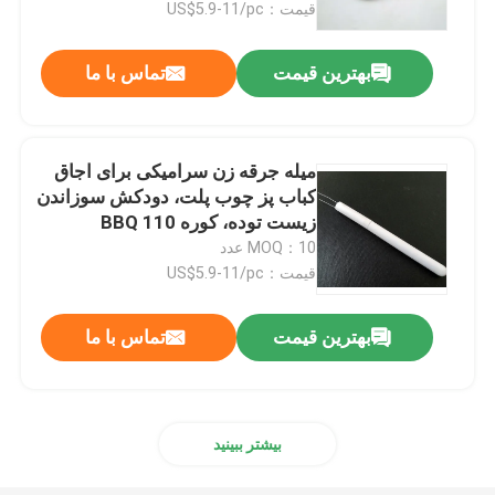
قیمت：US$5.9-11/pc
بهترین قیمت
تماس با ما
میله جرقه زن سرامیکی برای اجاق
کباب پز چوب پلت، دودکش سوزاندن
زیست توده، کوره BBQ 110
ولت/120 ولت 120 وات
MOQ：10 عدد
قیمت：US$5.9-11/pc
بهترین قیمت
تماس با ما
بیشتر ببینید