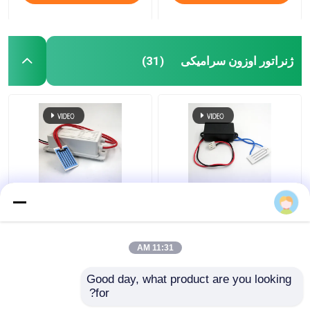
ژنراتور اوزون سرامیکی
(31)
ژنراتور اوزون سراسری
KRHX صفحه سرامیکی
قابل حمل 500mg 12V
اوزون 1g/hr 12V ژنراتور
اوزون برای ماشین
11:31 AM
بهترین قیمت
بهترین قیمت
Good day, what product are you looking 
for?