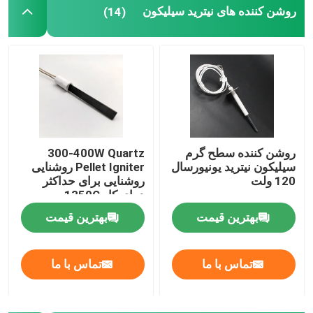
روشن کننده های نیترید سیلیکون
(14)
روشن کننده سطح گرم
300-400W Quartz
سیلیکون نیترید یونیورسال
Pellet Igniter روشنایی
120 ولت
روشنایی برای حداکثر
دمای کار 1350C
بهترین قیمت
بهترین قیمت
تماس با ما
تماس با ما