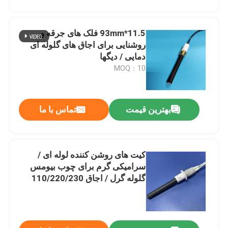
11.5*93mm فلک های جرقه و
روشنایی برای اجاق های گلوله ای
دمایی / دیگها
MOQ：10
پیام بگذارید
بهترین قیمت
تماس با ما
ما به زودی با شما تماس خواهیم گرفت
کیت های روشن کننده لوله ای /
سرامیکی گرم برای چوب بیومس
گلوله گرل / اجاق 110/220/230
ولت قدرت 200-300 وات