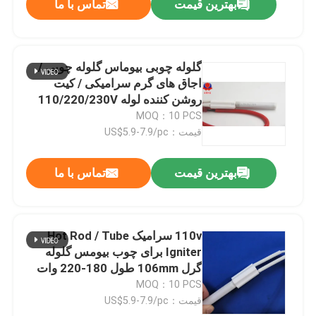
بهترین قیمت
تماس با ما
گلوله چوبی بیوماس گلوله چوبی /
ارسال
اجاق های گرم سرامیکی / کیت
روشن کننده لوله 110/220/230V
قدرت 200-300W دمای 900-
MOQ：10 PCS
1100C U.W. 57g
قیمت：US$5.9-7.9/pc
بهترین قیمت
تماس با ما
110v سرامیک Hot Rod / Tube
Igniter برای چوب بیومس گلوله
گرل 106mm طول 180-220 وات
قدرت ولتاژ خود را انتخاب کنید
MOQ：10 PCS
قیمت：US$5.9-7.9/pc