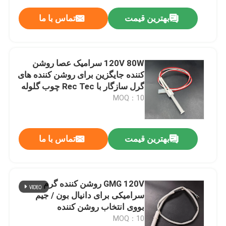
بهترین قیمت
تماس با ما
120V 80W سرامیک عصا روشن
کننده جایگزین برای روشن کننده های
گرل سازگار با Rec Tec چوب گلوله
گرل و دودکن
MOQ：10
بهترین قیمت
تماس با ما
GMG 120V روشن کننده گرم
سرامیکی برای دانيال بون / جیم
بووی انتخاب روشن کننده
MOQ：10